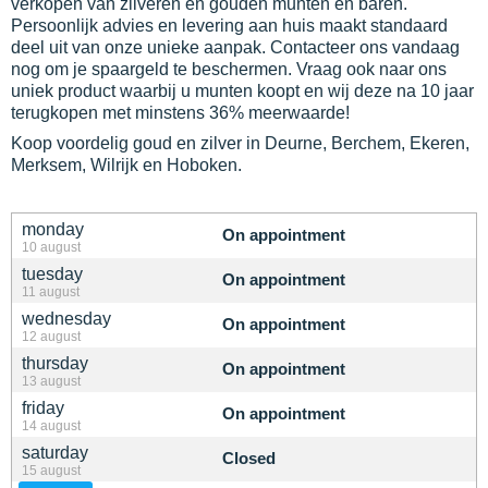
verkopen van zilveren en gouden munten en baren.
Persoonlijk advies en levering aan huis maakt standaard
deel uit van onze unieke aanpak. Contacteer ons vandaag
nog om je spaargeld te beschermen. Vraag ook naar ons
uniek product waarbij u munten koopt en wij deze na 10 jaar
terugkopen met minstens 36% meerwaarde!
Koop voordelig goud en zilver in Deurne, Berchem, Ekeren,
Merksem, Wilrijk en Hoboken.
monday
On appointment
10 august
tuesday
On appointment
11 august
wednesday
On appointment
12 august
thursday
On appointment
13 august
friday
On appointment
14 august
saturday
Closed
15 august