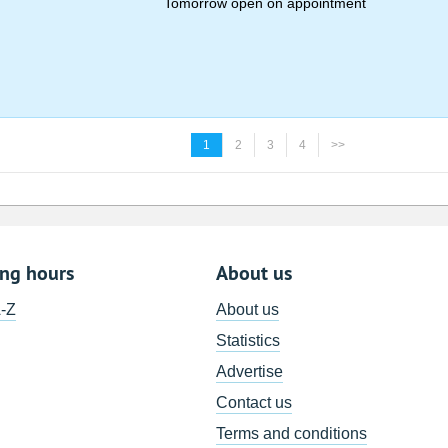
Tomorrow open on appointment
1
2
3
4
>>
ing hours
About us
A-Z
About us
Statistics
Advertise
Contact us
Terms and conditions