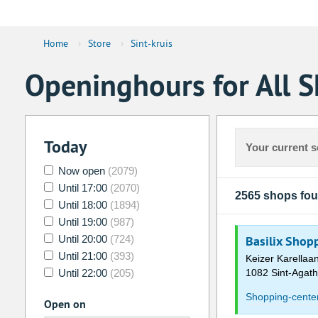
Home
›
Store
›
Sint-kruis
Openinghours for All S
Today
Your current s
Now open
(2079)
Until 17:00
(2070)
2565 shops fo
Until 18:00
(1894)
Until 19:00
(987)
Until 20:00
(724)
Basilix Shop
Until 21:00
(393)
Keizer Karellaa
Until 22:00
(205)
1082 Sint-Agat
Shopping-cente
Open on