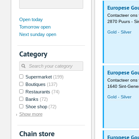
Europese Gou
Contacteer ons 
august
2026
Open today
2870 Puurs - S
Tomorrow open
Su
Mo
Tu
We
Th
Fr
Gold - Silver
Next sunday open
26
27
28
29
30
31
2
3
4
5
6
7
Category
9
10
11
12
13
14
16
17
18
19
20
21
Europese Gou
Supermarket
(199)
23
24
25
26
27
28
Contacteer ons 
Boutiques
(137)
1640 Sint-Gene
30
31
1
2
3
4
Restaurants
(74)
Gold - Silver
Banks
(72)
Today
Clear
Shoe shop
(72)
Show more
Chain store
Europese Gou