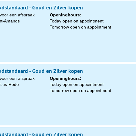
dstandaard - Goud en Zilver kopen
voor een afspraak
Openinghours:
int-Amands
Today open on appointment
Sa
Tomorrow open on appointment
1
8
15
22
dstandaard - Goud en Zilver kopen
29
voor een afspraak
Openinghours:
sius-Rode
Today open on appointment
5
Tomorrow open on appointment
dstandaard - Goud en Zilver kopen