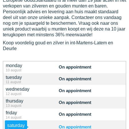
Europese GoudStandaard is al meer dan 19 jaar actief in het
verkopen van zilveren en gouden munten en baren.
Persoonlijk advies en levering aan huis maakt standaard
deel uit van onze unieke aanpak. Contacteer ons vandaag
nog om je spaargeld te beschermen. Vraag ook naar ons
uniek product waarbij u munten koopt en wij deze na 10 jaar
terugkopen met minstens 36% meerwaarde!
Koop voordelig goud en zilver in int-Martens-Latem en
Deurle
monday
On appointment
10 august
tuesday
On appointment
11 august
wednesday
On appointment
12 august
thursday
On appointment
13 august
friday
On appointment
14 august
saturday
On appointment