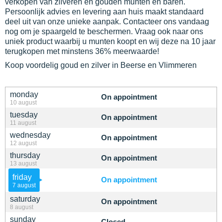
verkopen van zilveren en gouden munten en baren.
Persoonlijk advies en levering aan huis maakt standaard
deel uit van onze unieke aanpak. Contacteer ons vandaag
nog om je spaargeld te beschermen. Vraag ook naar ons
uniek product waarbij u munten koopt en wij deze na 10 jaar
terugkopen met minstens 36% meerwaarde!
Koop voordelig goud en zilver in Beerse en Vlimmeren
monday
On appointment
10 august
tuesday
On appointment
11 august
wednesday
On appointment
12 august
thursday
On appointment
13 august
friday
On appointment
7 august
saturday
On appointment
8 august
sunday
Closed