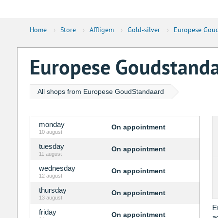
Home
›
Store
›
Affligem
›
Gold-silver
›
Europese Goud
Europese Goudstandaa
All shops from Europese GoudStandaard
monday
On appointment
10 august
tuesday
On appointment
11 august
wednesday
On appointment
12 august
thursday
On appointment
13 august
E
friday
On appointment
a