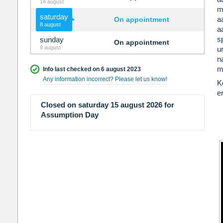
14 august
m
saturday
a
On appointment
8 august
a
s
sunday
On appointment
9 august
u
n
m
Info last checked on 6 august 2023
Any information incorrect? Please let us know!
K
e
Closed on saturday 15 august 2026 for
Assumption Day