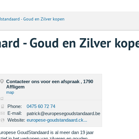
standaard - Goud en Zilver kopen
rd - Goud en Zilver kop
Contacteer ons voor een afspraak , 1790
Affligem
map
Phone:
0475 60 72 74
E-mail:
patrick@europesegoudstandaard.be
Website:
europese-goudstandaard.ck...
uropese GoudStandaard is al meer dan 19 jaar
ctief in het verkopen van zilveren en gouden