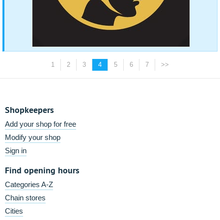
1
2
3
4
5
6
7
>>
Shopkeepers
Add your shop for free
Modify your shop
Sign in
Find opening hours
Categories A-Z
Chain stores
Cities