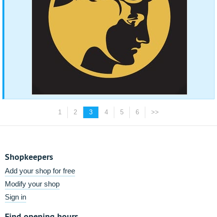
1
2
3
4
5
6
>>
Shopkeepers
Add your shop for free
Modify your shop
Sign in
Find opening hours