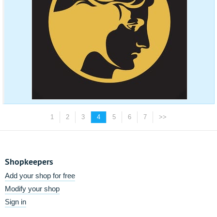
1
2
3
4
5
6
7
>>
Shopkeepers
Add your shop for free
Modify your shop
Sign in